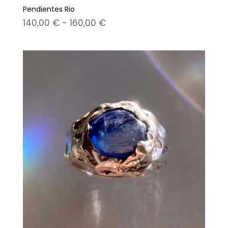
Pendientes Rio
Rango
140,00
€
-
160,00
€
de
precios:
desde
140,00 €
hasta
160,00 €