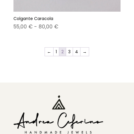
Colgante Caracola
Rango
55,00
€
-
80,00
€
de
precios:
desde
←
1
2
3
4
→
55,00 €
hasta
80,00 €