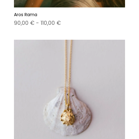
Aros Rama
Rango
90,00
€
-
110,00
€
de
precios:
desde
90,00 €
hasta
110,00 €