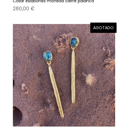
Collar eslabones moneda cierre palanca
280,00
€
AGOTADO