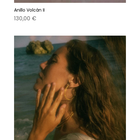
Anillo Volcán II
130,00
€