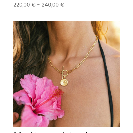
Rango
220,00
€
-
240,00
€
de
precios:
desde
220,00 €
hasta
240,00 €