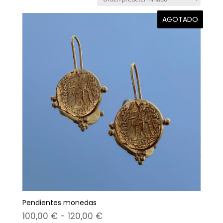
AGOTADO
Pendientes monedas
Rango
100,00
€
-
120,00
€