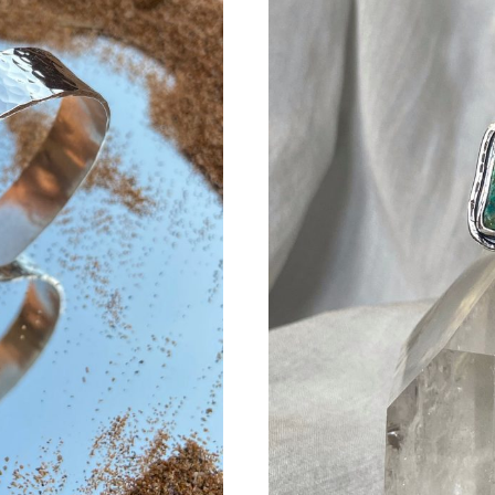
80,00
hast
100,0