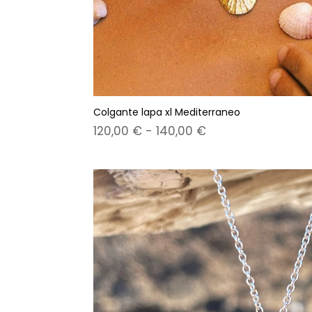
Colgante lapa xl Mediterraneo
Rango
120,00
€
-
140,00
€
de
precios:
desde
120,00 €
hasta
140,00 €