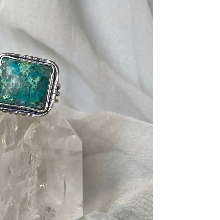
 €
a
0 €