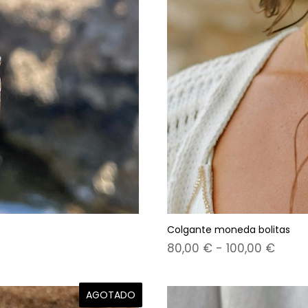
Colgante moneda bolitas
Rang
80,00
€
-
100,00
€
de
preci
AGOTADO
desd