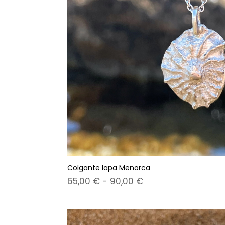
Colgante lapa Menorca
Rango
65,00
€
-
90,00
€
de
precios:
desde