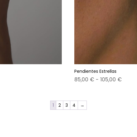
Pendientes Estrellas
Rang
85,00
€
-
105,00
€
de
precio
desd
1
2
3
4
→
85,00
hast
105,0