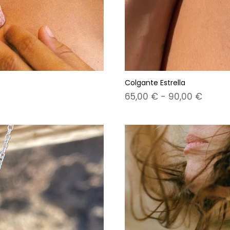
Colgante Estrella
Rang
65,00
€
-
90,00
€
de
precio
desd
65,00
hasta
90,00