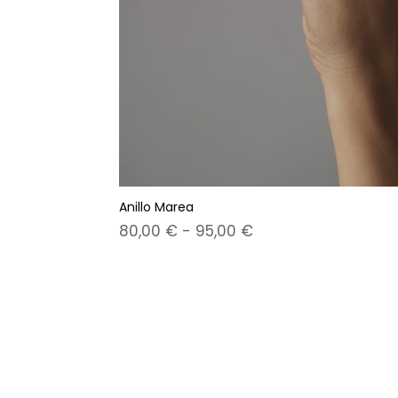
Anillo Marea
Rango
80,00
€
-
95,00
€
de
precios:
desde
80,00 €
hasta
95,00 €