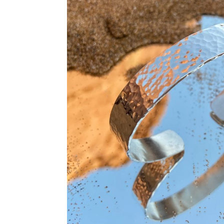
65,00 €
hasta
90,00 €