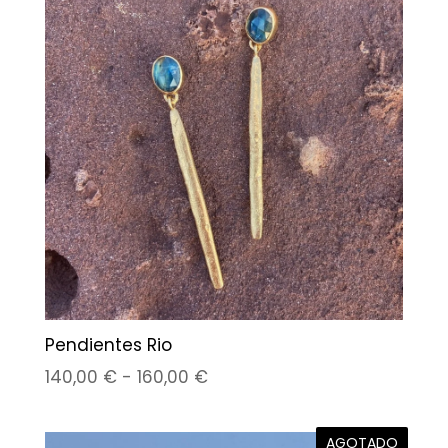
85,00 €
hasta
105,00 €
Pendientes Rio
Rango
140,00
€
-
160,00
€
de
precios:
AGOTADO