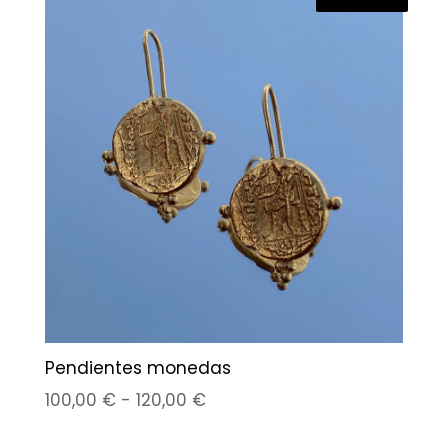
desde
140,00 €
hasta
160,00 €
Pendientes monedas
Rango
100,00
€
-
120,00
€
de