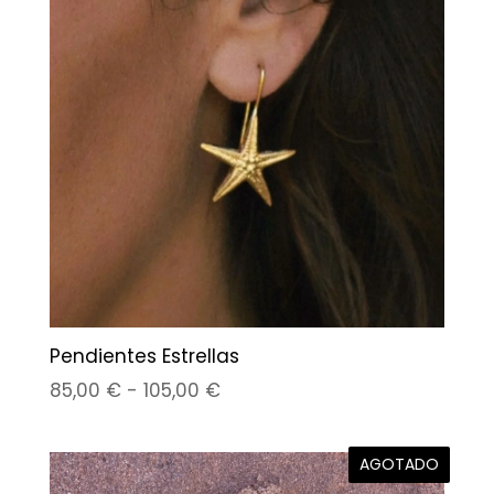
Pendientes Estrellas
Rango
85,00
€
-
105,00
€
de
precios:
AGOTADO
desde