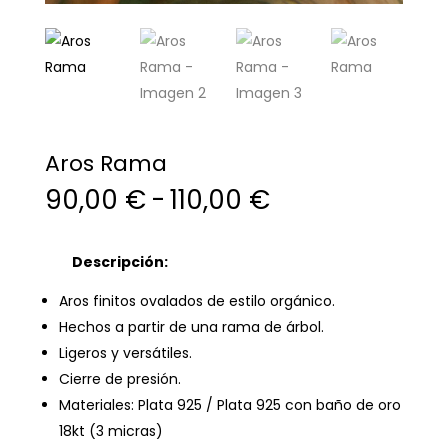
Aros Rama
Rango
90,00
€
-
110,00
€
de
precios:
desde
Descripción:
90,00 €
Aros finitos ovalados de estilo orgánico.
hasta
Hechos a partir de una rama de árbol.
110,00 €
Ligeros y versátiles.
Cierre de presión.
Materiales: Plata 925 / Plata 925 con baño de oro
18kt (3 micras)