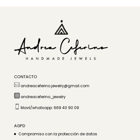
precios:
desde
100,00 €
hasta
120,00 €
CONTACTO

andreaceferino.jewelry@gmail.com

andreaceferino_jewelry

Movil/whatsapp: 669 40 90 09
AGPD
Compromiso con la protección de datos