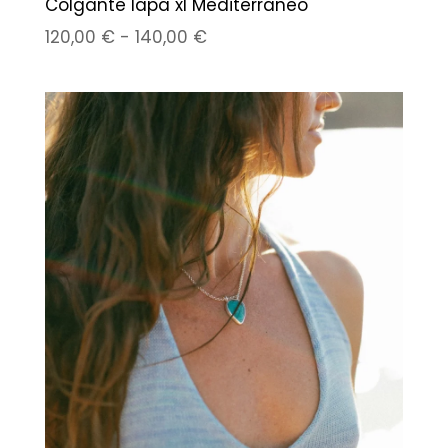
Colgante lapa xl Mediterraneo
Rango
120,00
€
-
140,00
€
de
precios:
desde
120,00 €
hasta
140,00 €