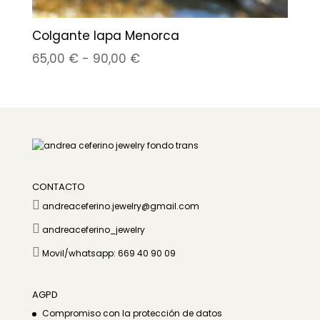
Colgante lapa Menorca
Rango
65,00
€
-
90,00
€
de
precios:
desde
65,00 €
hasta
90,00 €
CONTACTO

andreaceferino.jewelry@gmail.com

andreaceferino_jewelry

Movil/whatsapp: 669 40 90 09
AGPD
Compromiso con la protección de datos