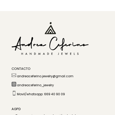
CONTACTO

andreaceferino.jewelry@gmail.com

andreaceferino_jewelry

Movil/whatsapp: 669 40 90 09
AGPD